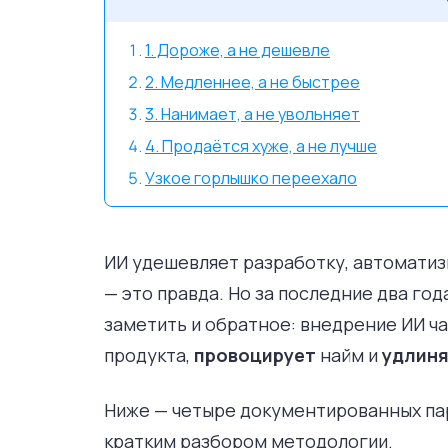
1. Дороже, а не дешевле
2. Медленнее, а не быстрее
3. Нанимает, а не увольняет
4. Продаётся хуже, а не лучше
Узкое горлышко переехало
ИИ удешевляет разработку, автоматиз
— это правда. Но за последние два го
заметить и обратное: внедрение ИИ ч
продукта,
провоцирует
найм и
удлин
Ниже — четыре документированных пар
кратким разбором методологии.