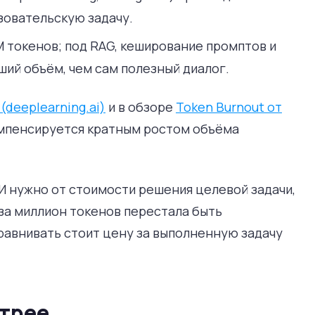
зовательскую задачу.
M токенов; под RAG, кеширование промптов и
ий объём, чем сам полезный диалог.
(deeplearning.ai)
и в обзоре
Token Burnout от
компенсируется кратным ростом объёма
 нужно от стоимости решения целевой задачи,
 за миллион токенов перестала быть
авнивать стоит цену за выполненную задачу
стрее