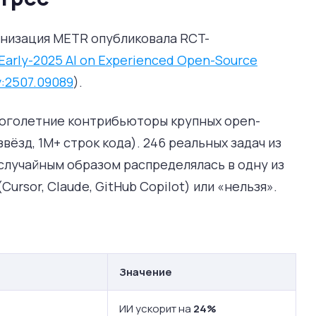
анизация METR опубликовала RCT-
 Early-2025 AI on Experienced Open-Source
v:2507.09089
).
ноголетние контрибьюторы крупных open-
вёзд, 1M+ строк кода). 246 реальных задач из
 случайным образом распределялась в одну из
ursor, Claude, GitHub Copilot) или «нельзя».
Значение
ИИ ускорит на
24%