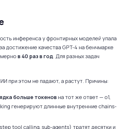
е
мость инференса у фронтирных моделей упала
 за достижение качества GPT-4 на бенчмарке
римерно
в 40 раз в год
. Для разных задач
ИИ при этом не падают, а растут. Причины:
рядка больше токенов
на тот же ответ — o1,
inking генерируют длинные внутренние chains-
step tool calling, sub-agents) тратят десятки и