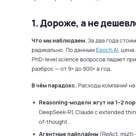
1. Дороже, а не дешевл
Что мы наблюдаем.
За два года стои
радикально. По данным
Epoch AI
, цена
PhD-level science вопросов падает п
разброс — от 9× до 900× в год.
В чём парадокс.
Расходы компаний на 
Reasoning-модели жгут на 1–2 по
DeepSeek-R1, Claude с extended th
of-thought.
Агентные пайплайны
(ReAct, multi-