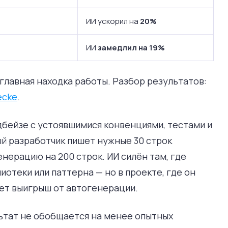
ИИ ускорил на
20%
ИИ
замедлил на 19%
лавная находка работы. Разбор результатов:
ecke
.
дбейзе с устоявшимися конвенциями, тестами и
й разработчик пишет нужные 30 строк
енерацию на 200 строк. ИИ силён там, где
иотеки или паттерна — но в проекте, где он
ет выигрыш от автогенерации.
ьтат не обобщается на менее опытных