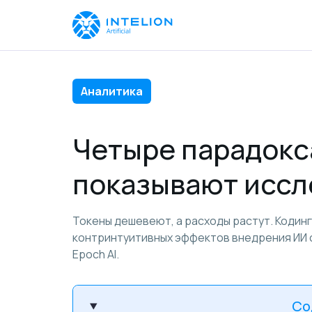
Аналитика
Четыре парадокса
показывают иссл
Токены дешевеют, а расходы растут. Кодинг
контринтуитивных эффектов внедрения ИИ с 
Epoch AI.
Со