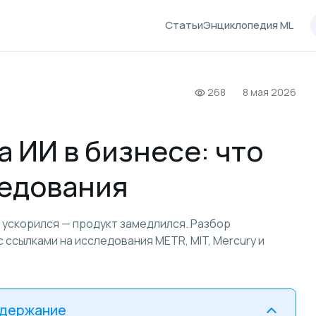
Статьи
Энциклопедия ML
268
8 мая 2026
 ИИ в бизнесе: что
едования
 ускорился — продукт замедлился. Разбор
ссылками на исследования METR, MIT, Mercury и
держание