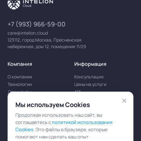
+7 (993) 966-59-00
care@intelion.cloud
123112, город Москва, Пресненская
набережная, дом 12, помещение 11/29
Компания
Информация
О компании
Консультация
Технологии
Цены на услуги
Документы
API
Реквизиты
ComfyUI
Мы используем Cookies
Продолжая использовать наш сайт, вы
Наши проекты
соглашаетесь с
политикой использования
Cookies
. Это файлы в браузере, которые
Telegram канал
помогают нам сделать ваш опыт
Медиа про ИИ