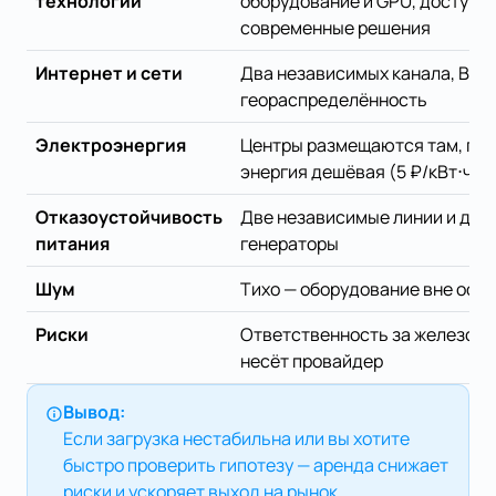
технологий
оборудование и GPU, доступн
современные решения
Интернет и сети
Два независимых канала, BGP, P
геораспределённость
Электроэнергия
Центры размещаются там, где
энергия дешёвая (5 ₽/кВт⋅ч с
Отказоустойчивость
Две независимые линии и диз
питания
генераторы
Шум
Тихо — оборудование вне офи
Риски
Ответственность за железо и 
несёт провайдер
Вывод:
Если загрузка нестабильна или вы хотите
быстро проверить гипотезу — аренда снижает
риски и ускоряет выход на рынок.