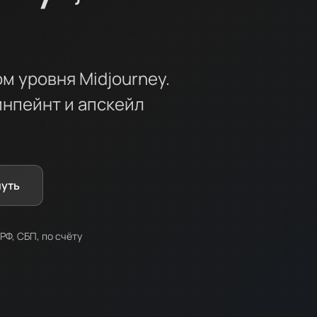
м уровня Midjourney.
инпейнт и апскейл
нуть
РФ, СБП, по счёту