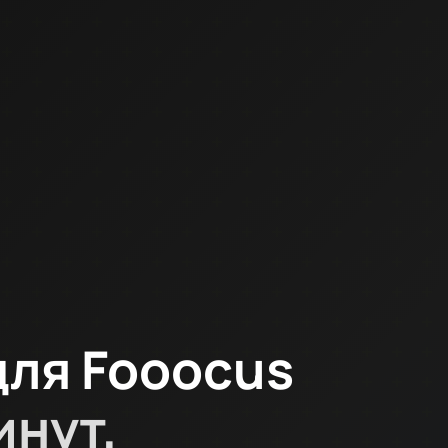
для Fooocus
инут,