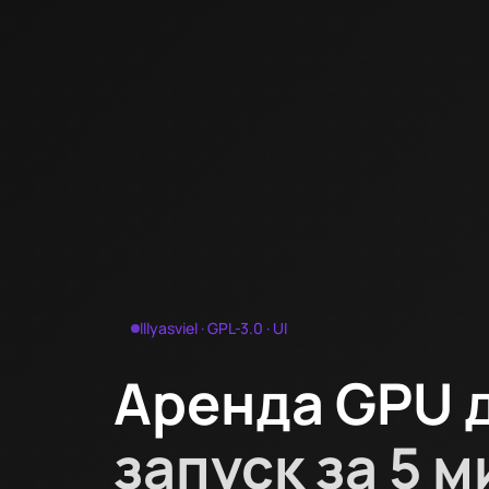
lllyasviel · GPL-3.0 · UI
Аренда GPU 
запуск за 5 м