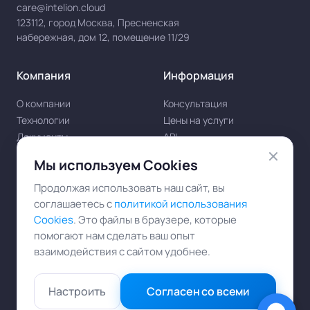
care@intelion.cloud
123112, город Москва, Пресненская
набережная, дом 12, помещение 11/29
Компания
Информация
О компании
Консультация
Технологии
Цены на услуги
Документы
API
Реквизиты
ComfyUI
Мы используем Cookies
Продолжая использовать наш сайт, вы
Наши проекты
соглашаетесь с
политикой использования
Cookies
. Это файлы в браузере, которые
Telegram канал
помогают нам сделать ваш опыт
Медиа про ИИ
взаимодействия с сайтом удобнее.
Настроить
Согласен со всеми
© ООО "Интелион Облако" 2024-2026