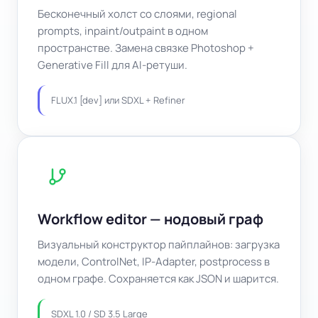
Бесконечный холст со слоями, regional
prompts, inpaint/outpaint в одном
пространстве. Замена связке Photoshop +
Generative Fill для AI‑ретуши.
FLUX.1 [dev] или SDXL + Refiner
Workflow editor — нодовый граф
Визуальный конструктор пайплайнов: загрузка
модели, ControlNet, IP‑Adapter, postprocess в
одном графе. Сохраняется как JSON и шарится.
SDXL 1.0 / SD 3.5 Large