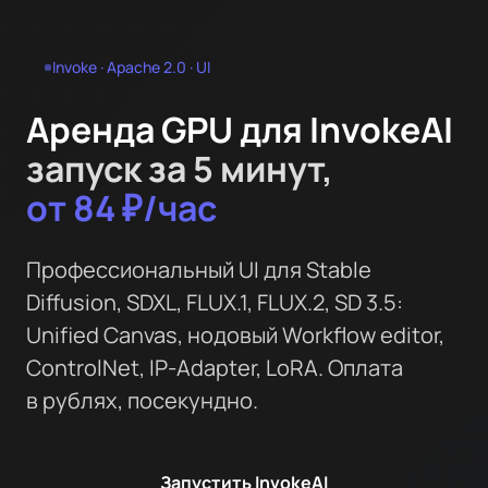
Invoke · Apache 2.0 · UI
Аренда GPU для InvokeAI
запуск за 5 минут,
от 84 ₽/час
Профессиональный UI для Stable
Diffusion, SDXL, FLUX.1, FLUX.2, SD 3.5:
Unified Canvas, нодовый Workflow editor,
ControlNet, IP‑Adapter, LoRA. Оплата
в рублях, посекундно.
Запустить InvokeAI