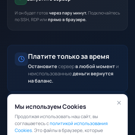
И он будет готов
через пару минут.
Подключайтесь
по SSH, RDP или
прямо в браузере.
Платите только за время
Остановите
сервер
в любой момент
и
неиспользованные
деньги вернутся
на баланс.
Скидки за долгий срок
Мы используем Cookies
аренды
Продолжая использовать наш сайт, вы
При аренде
от 3-х месяцев
соглашаетесь с
политикой использования
вы получаете
скидку от 5% до 25%.
Cookies
. Это файлы в браузере, которые