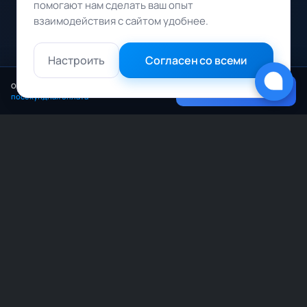
помогают нам сделать ваш опыт
взаимодействия с сайтом удобнее.
Смена конфига на лету
Начните с CPU‑сервера,
затем
Настроить
Согласен со всеми
подключите GPU
для тяжёлых задач.
от 84 ₽/час
Запустить InvokeAI
посекундная оплата
Собрать сервер
Какую версию выбрать