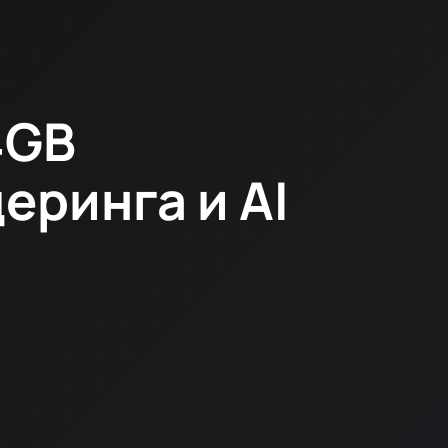
4GB
еринга и AI