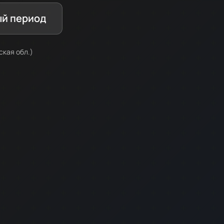
ый период
кая обл.)