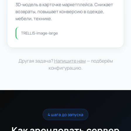
3D‑модель в карточке маркетплейса. Снижает
возвраты, повышает конверсию в одежде,
мебели, технике.
TRELLIS‑image‑large
Другая задача?
Напишите нам
— подберём
конфигурацию.
4 шага до запуска
Как арендовать сервер