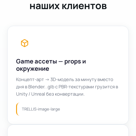
наших клиентов
Game ассеты — props и
окружение
Концепт‑арт → 3D‑модель за минуту вместо
дня в Blender. .glb с PBR‑текстурами грузится в
Unity / Unreal без конвертации.
TRELLIS‑image‑large