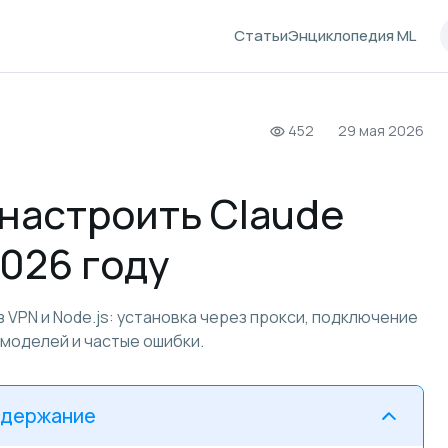
Статьи
Энциклопедия ML
452
29 мая 2026
 настроить Claude
2026 году
з VPN и Node.js: установка через прокси, подключение
 моделей и частые ошибки.
держание