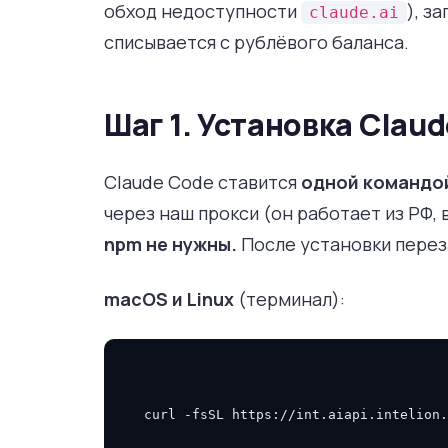
обход недоступности
), з
claude.ai
списывается с рублёвого баланса.
Шаг 1. Установка Clau
Claude Code ставится
одной командо
через наш прокси (он работает из РФ, 
npm не нужны.
После установки перез
macOS и Linux
(терминал):
curl
-fsSL
https://int.aiapi.intelion.