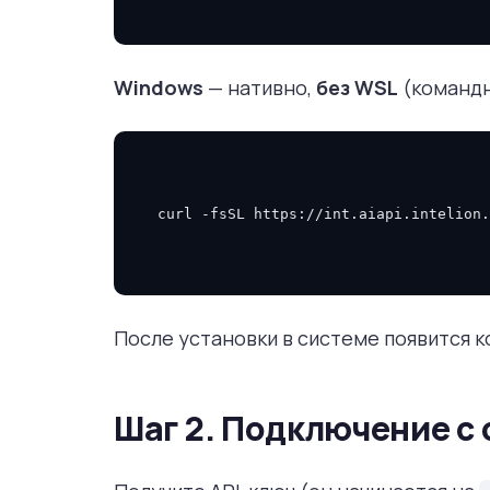
Windows
— нативно,
без WSL
(командн
curl
-fsSL
https://int.aiapi.intelion.
После установки в системе появится 
Шаг 2. Подключение с 