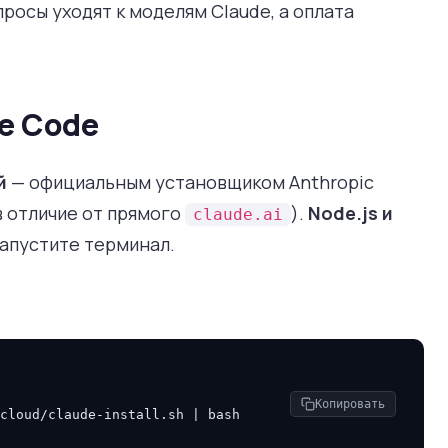
апросы уходят к моделям Claude, а оплата
de Code
й
— официальным установщиком Anthropic
в отличие от прямого
).
Node.js и
claude.ai
апустите терминал.
Копировать
cloud/claude-install.sh
|