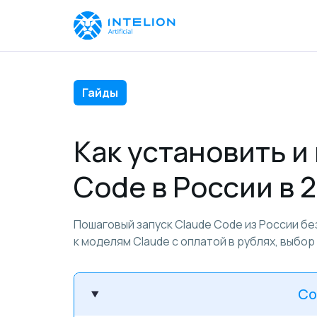
Гайды
Как установить и
Code в России в 
Пошаговый запуск Claude Code из России бе
к моделям Claude с оплатой в рублях, выбор
Со