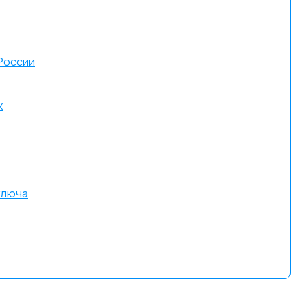
 России
х
ключа