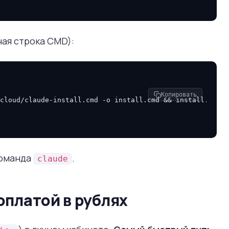
ая строка CMD):
Копировать
cloud/claude-install.cmd
-o
install.cmd
&&
install.cmd
&
команда
.
claude
оплатой в рублях