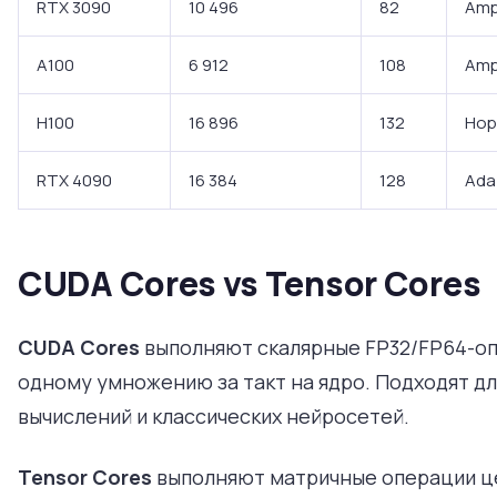
RTX 3090
10 496
82
Amp
A100
6 912
108
Amp
H100
16 896
132
Hop
RTX 4090
16 384
128
Ada
CUDA Cores vs Tensor Cores
CUDA Cores
выполняют скалярные FP32/FP64-оп
одному умножению за такт на ядро. Подходят д
вычислений и классических нейросетей.
Tensor Cores
выполняют матричные операции ц