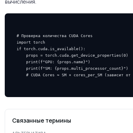
вычисления.
# Проверка количества CUDA Cores
import
torch
if
torch
.
cuda
.
is_available
():
props
=
torch
.
cuda
.
get_device_properties
(
0
)
print
(
f
"GPU: 
{
props
.
name
}
"
)
print
(
f
"SM: 
{
props
.
multi_processor_count
}
"
)
# CUDA Cores ≈ SM × cores_per_SM (зависит от 
Связанные термины