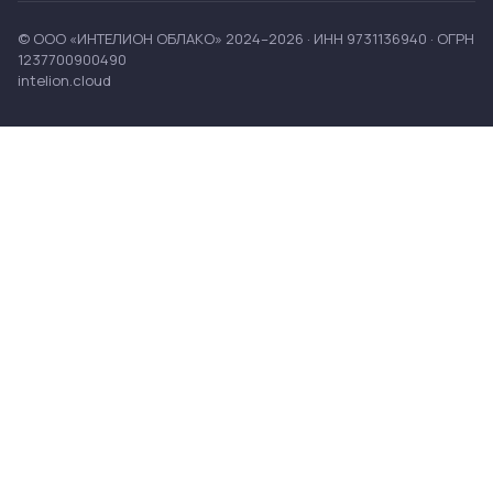
© ООО «ИНТЕЛИОН ОБЛАКО» 2024–2026 · ИНН 9731136940 · ОГРН
1237700900490
intelion.cloud