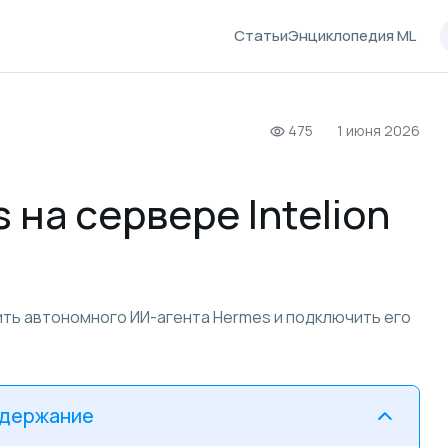
Статьи
Энциклопедия ML
475
1 июня 2026
 на сервере Intelion
ить автономного ИИ-агента Hermes и подключить его
держание