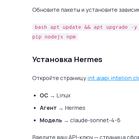
Обновите пакеты и установите зависи
bash apt update && apt upgrade -y
pip nodejs npm
Установка Hermes
Откройте страницу
int.aiapi.intelion.c
ОС
→ Linux
Агент
→ Hermes
Модель
→ claude-sonnet-4-6
Введите ваш API-ключ — страница сфо