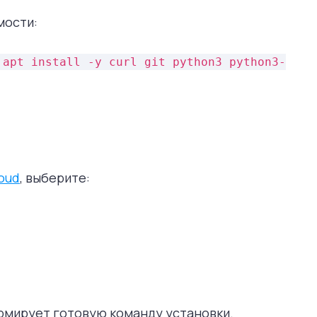
мости:
 apt install -y curl git python3 python3-
loud
, выберите:
рмирует готовую команду установки.