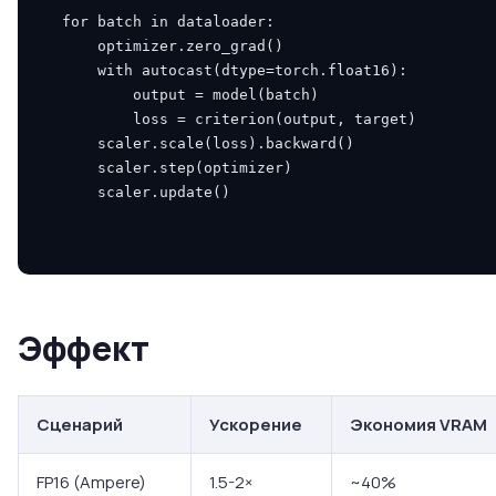
for
batch
in
dataloader
:
optimizer
.
zero_grad
()
with
autocast
(
dtype
=
torch
.
float16
):
output
=
model
(
batch
)
loss
=
criterion
(
output
,
target
)
scaler
.
scale
(
loss
)
.
backward
()
scaler
.
step
(
optimizer
)
scaler
.
update
()
Эффект
Сценарий
Ускорение
Экономия VRAM
FP16 (Ampere)
1.5-2×
~40%