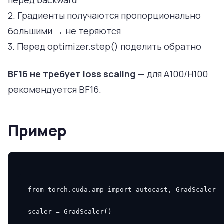
перед backward
2. Градиенты получаются пропорционально
большими → не теряются
3. Перед optimizer.step() поделить обратно
BF16 не требует loss scaling
— для A100/H100
рекомендуется BF16.
Пример
from
torch.cuda.amp
import
autocast
,
GradScaler
scaler
=
GradScaler
()