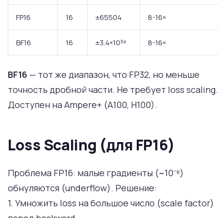
FP16
16
±65504
8-16×
BF16
16
±3.4×10³⁸
8-16×
BF16
— тот же диапазон, что FP32, но меньше
точность дробной части. Не требует loss scaling.
Доступен на Ampere+ (A100, H100).
Loss Scaling (для FP16)
Проблема FP16: малые градиенты (~10⁻⁸)
обнуляются (underflow). Решение:
1. Умножить loss на большое число (scale factor)