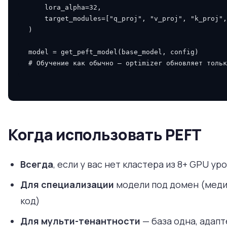
lora_alpha
=
32
,
target_modules
=
[
"q_proj"
,
"v_proj"
,
"k_proj"
,
)
model
=
get_peft_model
(
base_model
,
config
)
# Обучение как обычно — optimizer обновляет тольк
Когда использовать PEFT
Всегда
, если у вас нет кластера из 8+ GPU ур
Для специализации
модели под домен (меди
код)
Для мульти-тенантности
— база одна, адапт