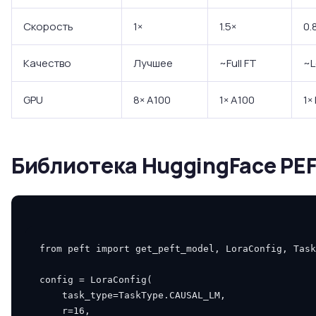
Скорость
1×
1.5×
0.
Качество
Лучшее
~Full FT
~
GPU
8× A100
1× A100
1×
Библиотека HuggingFace PE
from
peft
import
get_peft_model
,
LoraConfig
,
Task
config
=
LoraConfig
(
task_type
=
TaskType
.
CAUSAL_LM
,
r
=
16
,