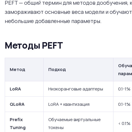
PEFT — общий термин для методов дообучения, 
замораживают основные веса модели и обучают
небольшие добавленные параметры.
Методы PEFT
Обуч
Метод
Подход
пара
LoRA
Низкоранговые адаптеры
0.1-1%
QLoRA
LoRA + квантизация
0.1-1%
Prefix
Обучаемые виртуальные
< 0.1%
Tuning
токены