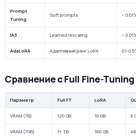
Prompt
Soft prompts
< 0.01
Tuning
IA3
Learned rescaling
< 0.01
AdaLoRA
Адаптивный ранг LoRA
0.1-0.
Сравнение с Full Fine-Tuning
Параметр
Full FT
LoRA
Q
VRAM (7B)
120 GB
16 GB
6 
VRAM (70B)
1+ TB
160 GB
48