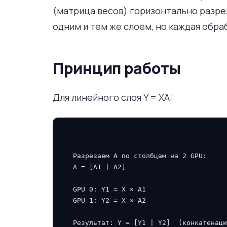
(матрица весов) горизонтально разре
одним и тем же слоем, но каждая обра
Принцип работы
Для линейного слоя Y = XA:
Разрезаем A по столбцам на 2 GPU:

A = [A1 | A2]

GPU 0: Y1 = X × A1

GPU 1: Y2 = X × A2
