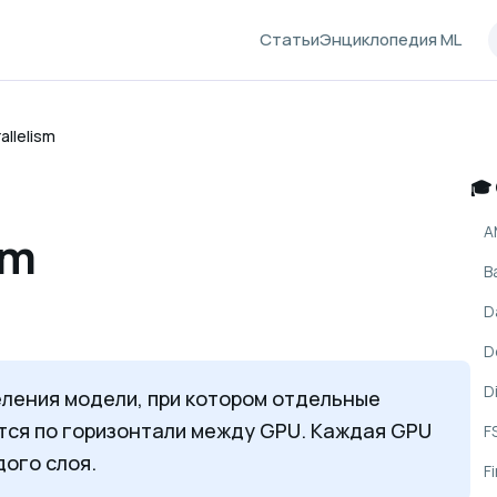
Статьи
Энциклопедия ML
allelism
🎓
A
sm
B
D
D
D
деления модели, при котором отдельные
тся по горизонтали между GPU. Каждая GPU
F
дого слоя.
F