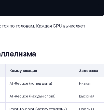
аются по головам. Каждая GPU вычисляет
раллелизма
Коммуникация
Задержка
All-Reduce (конец шага)
Низкая
All-Reduce (каждый слой!)
Высокая
Point-to-point (между стадиями)
Средняя