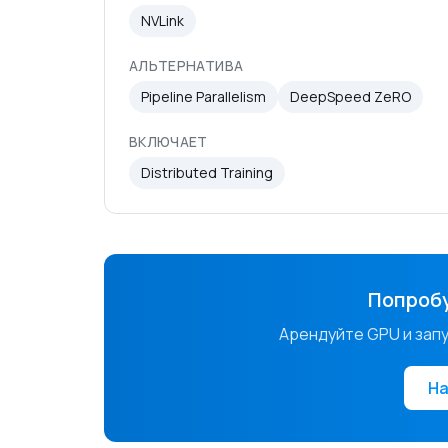
NVLink
АЛЬТЕРНАТИВА
Pipeline Parallelism
DeepSpeed ZeRO
ВКЛЮЧАЕТ
Distributed Training
Попробу
Арендуйте GPU и запус
На