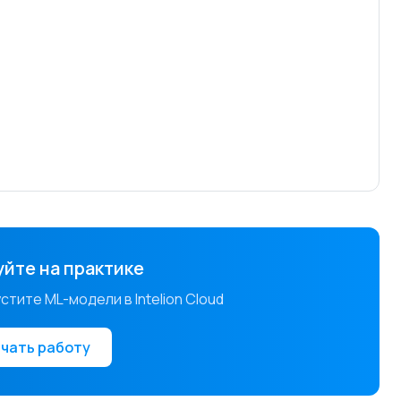
йте на практике
тите ML-модели в Intelion Cloud
чать работу