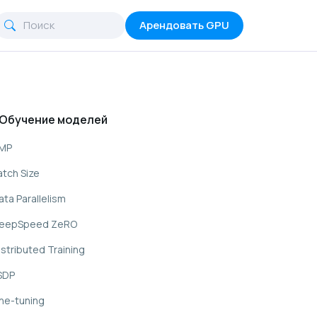
Арендовать GPU
 Обучение моделей
MP
atch Size
ata Parallelism
eepSpeed ZeRO
istributed Training
SDP
ine-tuning