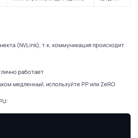
екта (NVLink), т.к. коммуникация происходит
отлично работает
ишком медленный, используйте PP или ZeRO
PU: