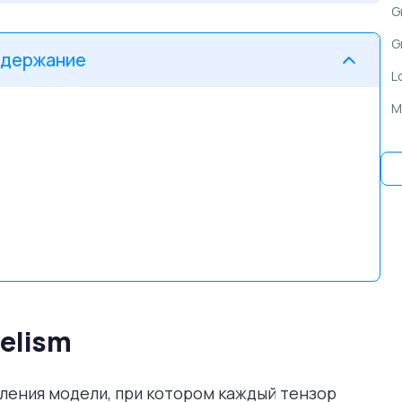
G
G
держание
L
M
P
P
T
T
lelism
деления модели, при котором каждый тензор