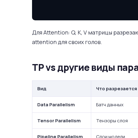
Для Attention: Q, K, V матрицы разрез
attention для своих голов.
TP vs другие виды па
Вид
Что разрезается
Data Parallelism
Батч данных
Tensor Parallelism
Тензоры слоя
Pipeline Parallelism
Слои модели