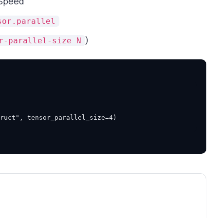
Speed
sor.parallel
)
r-parallel-size N
ruct"
,
tensor_parallel_size
=
4
)