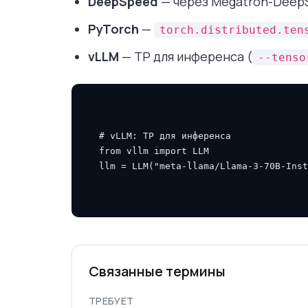
DeepSpeed
— через Megatron-Deep
PyTorch
—
torch.distributed.ten
vLLM
— TP для инференса (
--tenso
# vLLM: TP для инференса
from
vllm
import
LLM
llm
=
LLM
(
"meta-llama/Llama-3-70B-Inst
Связанные термины
ТРЕБУЕТ