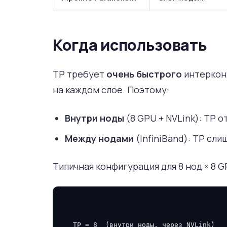
Когда использовать
TP требует
очень быстрого
интерконн
на каждом слое. Поэтому:
Внутри ноды
(8 GPU + NVLink): TP 
Между нодами
(InfiniBand): TP сл
Типичная конфигурация для 8 нод × 8 G
TP = 8  (внутри ноды, через NVLink)
