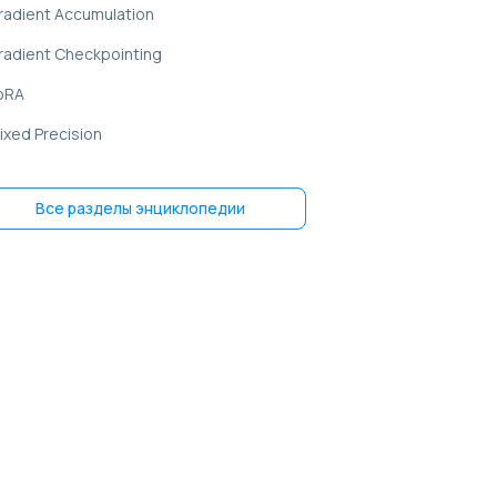
radient Accumulation
radient Checkpointing
oRA
ixed Precision
EFT
Все разделы энциклопедии
ipeline Parallelism
ensor Parallelism
raining Instabilities